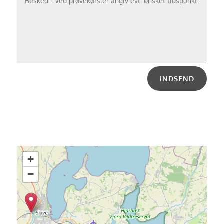
INDSEND
+
−