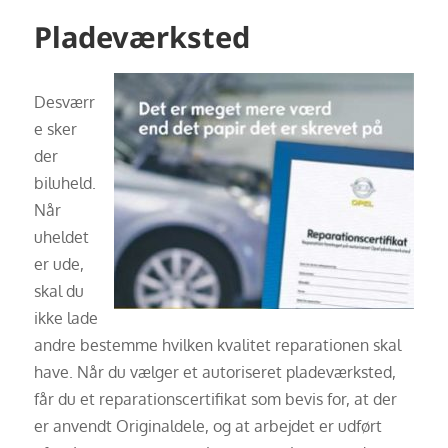
Pladeværksted
Desværr
e sker
der
biluheld.
Når
uheldet
er ude,
skal du
ikke lade
andre bestemme hvilken kvalitet reparationen skal
have. Når du vælger et autoriseret pladeværksted,
får du et reparationscertifikat som bevis for, at der
er anvendt Originaldele, og at arbejdet er udført