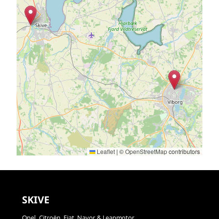
Leaflet
|
©
OpenStreetMap
contributors
SKIVE
Opel, Citroën, Fiat, Navor & Leapmotor