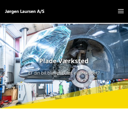
Plade Værksted
Er din bil blevet bulet eller skadet?
7