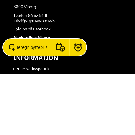
8800 Viborg
Telefon 86 62 56 11
info@jorgenlaursen.dk
Følg os på Facebook
Åbningstider Viborg
Beregn byttepris
Book prøvetur
Aktivér prisalarm
INFORMATION
Privatlivspolitik
Beregn byttepris