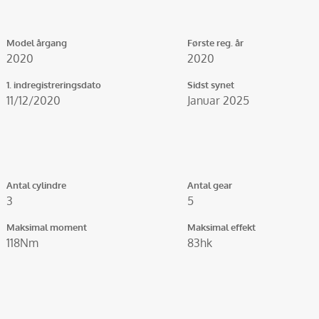
Model årgang
Første reg. år
2020
2020
1. indregistreringsdato
Sidst synet
11/12/2020
Januar 2025
Antal cylindre
Antal gear
3
5
Maksimal moment
Maksimal effekt
118Nm
83hk