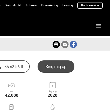
r
Sælg din bil
Erhverv
Finansiering
Leasing
Book service

86 62 56 11
Ring mig op
Km
Årgang
42.000
2020