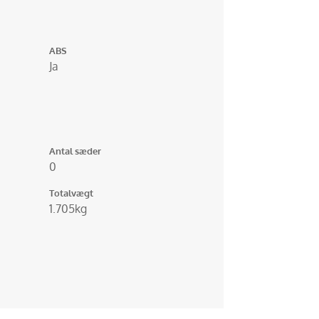
ABS
Ja
Antal sæder
0
Totalvægt
1.705kg