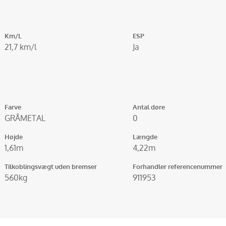
Km/L
ESP
21,7 km/l
Ja
Farve
Antal døre
GRÅMETAL
0
Højde
Længde
1,61m
4,22m
Tilkoblingsvægt uden bremser
Forhandler referencenummer
560kg
911953