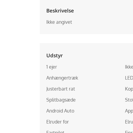
Beskrivelse
Ikke angivet
Udstyr
1 ejer
Ikk
Anhængertræk
LED
Justerbart rat
Kop
Splitbagsæde
Sto
Android Auto
App
Elruder for
Elr
Fartpilot
Fje