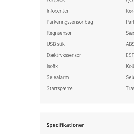
Infocenter
Kør
Parkeringssensor bag
Par
Regnsensor
Sæd
USB stik
AB
Dæktrykssensor
ES
Isofix
Kol
Selealarm
Sel
Startspærre
Træ
Specifikationer