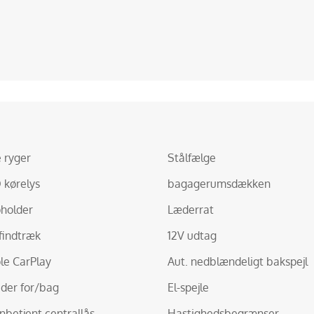
e ryger
Stålfælge
 kørelys
bagagerumsdækken
holder
Læderrat
findtræk
12V udtag
le CarPlay
Aut. nedblændeligt bakspejl
uder for/bag
El-spejle
rnbetjent centrallås
Hastighedsbegrænser