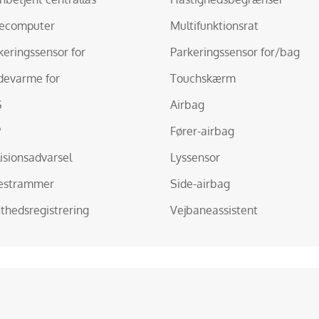
ecomputer
Multifunktionsrat
keringssensor for
Parkeringssensor for/bag
evarme for
Touchskærm
S
Airbag
P
Fører-airbag
lisionsadvarsel
Lyssensor
estrammer
Side-airbag
thedsregistrering
Vejbaneassistent