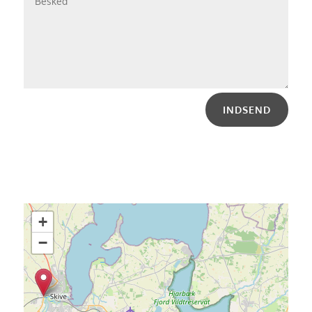
INDSEND
+
−