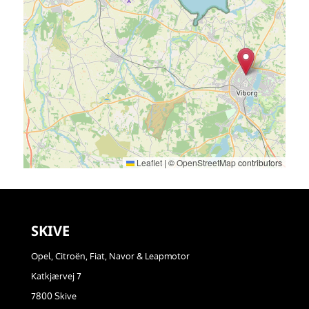
Leaflet
|
©
OpenStreetMap
contributors
SKIVE
Opel, Citroën, Fiat, Navor & Leapmotor
Katkjærvej 7
7800 Skive